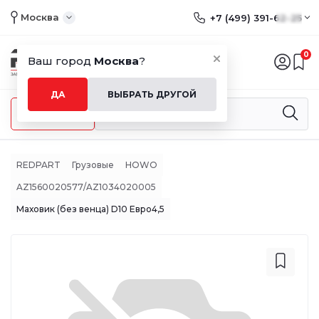
Москва
+7 (499) 391-62-25
0
Ваш город
Москва
?
ДА
ВЫБРАТЬ ДРУГОЙ
Меню
REDPART
Грузовые
HOWO
AZ1560020577/AZ1034020005
Маховик (без венца) D10 Евро4,5