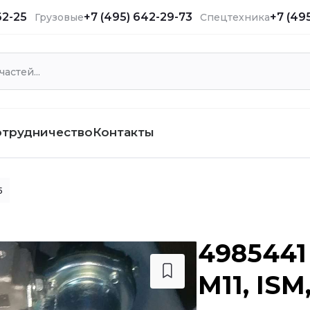
62-25
+7 (495) 642-29-73
+7 (49
Грузовые
Спецтехника
отрудничество
Контакты
5
4985441
M11, ISM