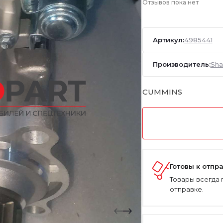
Отзывов пока нет
Артикул:
4985441
Производитель:
Sha
CUMMINS
Готовы к отпр
Товары всегда 
отправке.