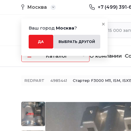
Москва
+7 (499) 391-
Ваш город
Москва
?
ДА
ВЫБРАТЬ ДРУГОЙ
Каталог
О компании
С
REDPART
4985441
Стартер F3000 M11, ISM, ISX1