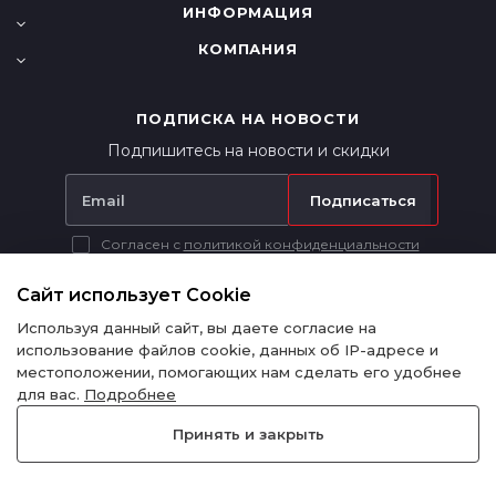
ИНФОРМАЦИЯ
КОМПАНИЯ
ПОДПИСКА НА НОВОСТИ
Подпишитесь на новости и скидки
Подписаться
Согласен с
политикой конфиденциальности
Вся представленная на сайте информация носит исключительно
информационный характер и ни при каких условиях не является
Сайт использует Cookie
публичной офертой в соответствии с п. 2 ст. 437 ГК РФ.
Используя данный сайт, вы даете согласие на
использование файлов cookie, данных об IP-адресе и
местоположении, помогающих нам сделать его удобнее
для вас.
Подробнее
Политика конфиденциальности
Принять и закрыть
© 2015-2024 - RedPart - Запчасти для китайских автомобилей и
спецтехники.