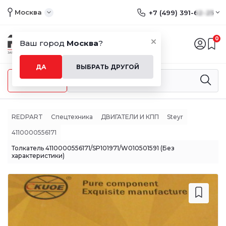
Москва
+7 (499) 391-62-25
0
Ваш город
Москва
?
ДА
ВЫБРАТЬ ДРУГОЙ
Меню
REDPART
Спецтехника
ДВИГАТЕЛИ И КПП
Steyr
4110000556171
Толкатель 4110000556171/SP101971/W010501591 (Без
характеристики)