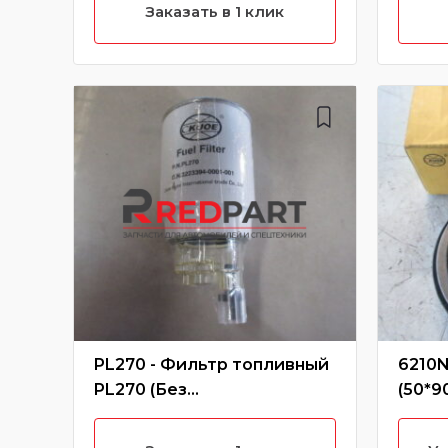
DF25-16/DF25B2/5002035
Заказать в 1 клик
PL270 - Фильтр топливный
6210N
PL270 (Без
(50*9
характеристики)
шари
ZL40/