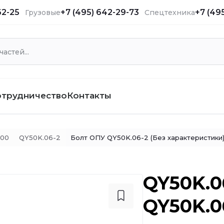
62-25
+7 (495) 642-29-73
+7 (49
Грузовые
Спецтехника
отрудничество
Контакты
500
QY50K.06-2
Болт ОПУ QY50K.06-2 (Без характеристики
QY50K.0
QY50K.0