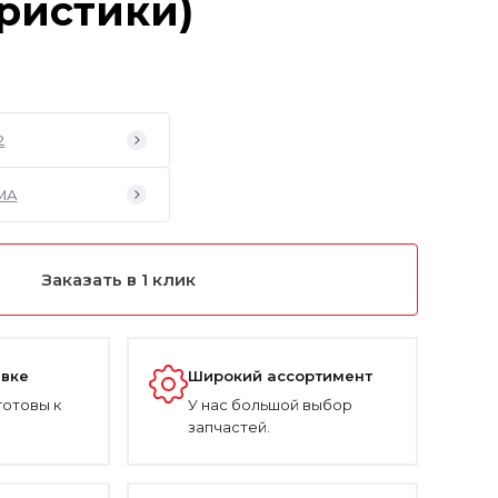
ристики)
2
MA
Заказать в 1 клик
авке
Широкий ассортимент
готовы к
У нас большой выбор
запчастей.