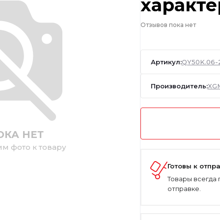
характе
Отзывов пока нет
Артикул:
QY50K.06-
Производитель:
XG
ОКА НЕТ
им фото к товару
Готовы к отпр
Товары всегда 
отправке.