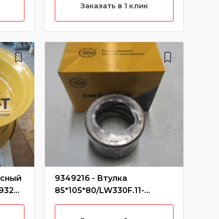
Без
Заказать в 1 клик
есный
9349216 - Втулка
803
/93276
85*105*80/LW330F.11-
гид
2/250900248/9349216 (Без
(32
характеристики)
803