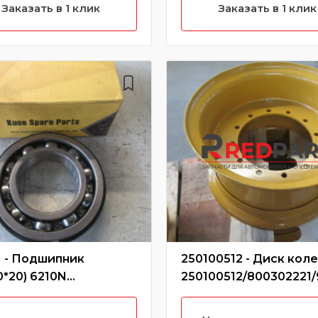
3514002/252900949 (
Заказать в 1 клик
Заказать в 1 клик
характеристики)
 - Подшипник
250100512 - Диск кол
0*20) 6210N
250100512/800302221
ковый КПП SDLG,
36/Z3G.2.1
50,4735026 (Без