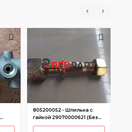
805200052 - Шпилька с
800
гайкой 29070000621 (Без
тор
характеристики)
(К