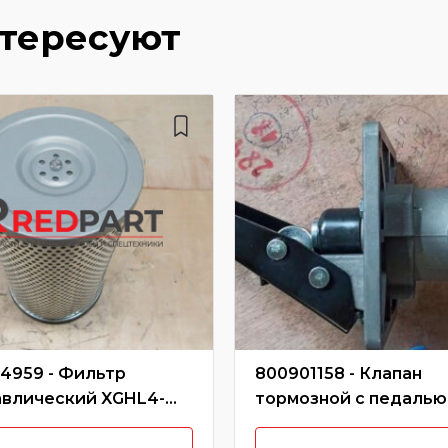
нтересуют
4959 - Фильтр
800901158 - Клапан
авлический XGHL4-
тормозной с педалью
00/803164959
800901158/SLZD-