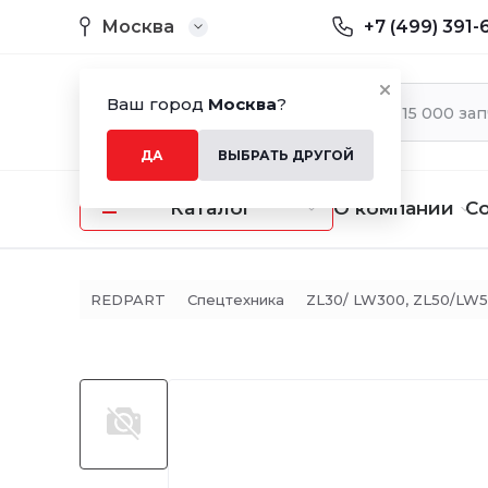
Москва
+7 (499) 391-
Ваш город
Москва
?
ДА
ВЫБРАТЬ ДРУГОЙ
Каталог
О компании
С
REDPART
Спецтехника
ZL30/ LW300, ZL50/LW