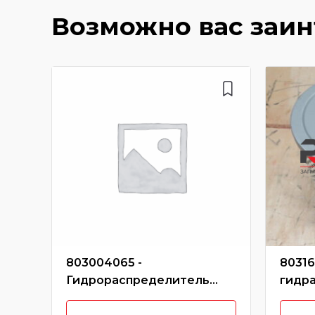
Возможно вас заи
803004065 -
80316
Гидрораспределитель
гидр
803004065/DF25B2(30G)/G
560*1