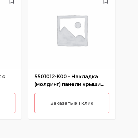
 с
5501012-K00 - Накладка
413
(молдинг) панели крыши
зад
правый короткий hover
кр
(черный)
Заказать в 1 клик