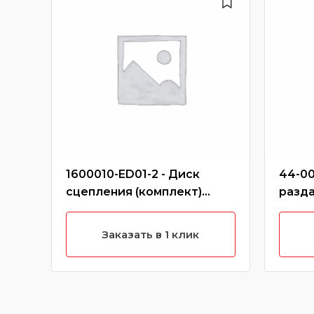
1600010-ED01-2 - Диск
44-00
сцепления (комплект)
разда
ведомый,нажимной hover
(дизе
h6 (дизель)
Заказать в 1 клик