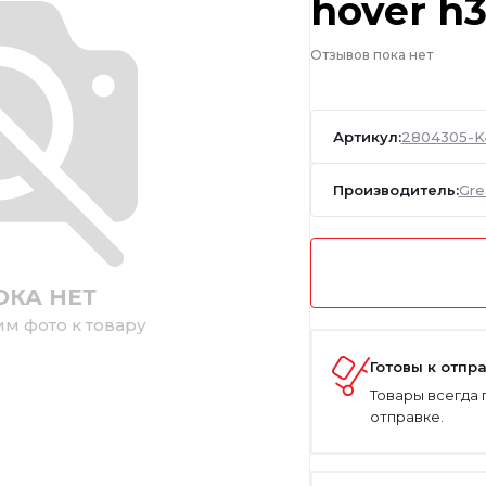
hover h
Отзывов пока нет
Артикул:
2804305-K
Производитель:
Gre
ОКА НЕТ
им фото к товару
Готовы к отпр
Товары всегда 
отправке.