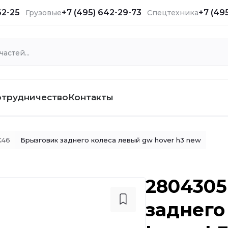
62-25
+7 (495) 642-29-73
+7 (49
Грузовые
Спецтехника
отрудничество
Контакты
K46
Брызговик заднего колеса левый gw hover h3 new
2804305
заднего