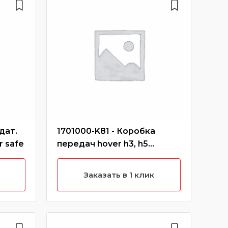
дат.
1701000-K81 - Коробка
900
r safe
передач hover h3, h5
hov
(новый салон)
Заказать в 1 клик