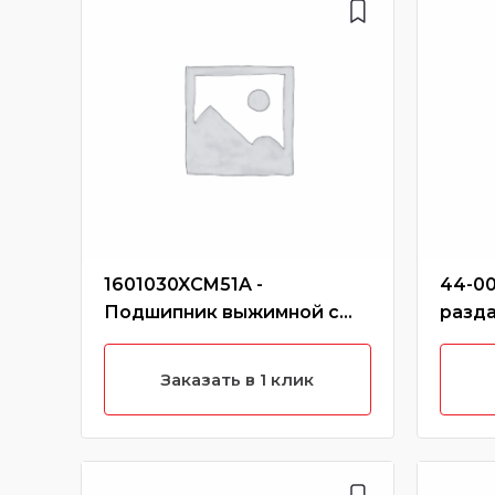
1601030XCM51A -
44-00
Подшипник выжимной с
разд
муфтой hover h6 (дизель)
hover
Заказать в 1 клик