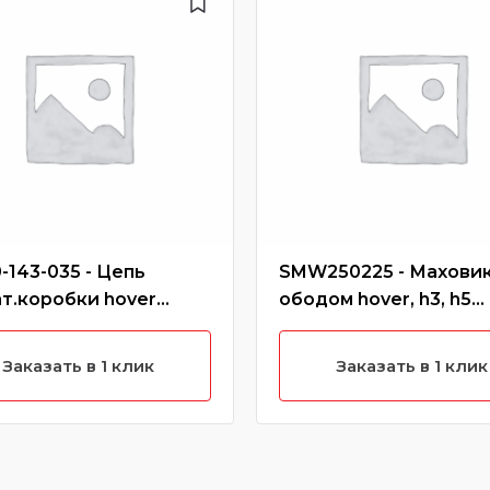
-143-035 - Цепь
SMW250225 - Маховик
т.коробки hover
ободом hover, h3, h5
ль), safe
(бензин)
Заказать в 1 клик
Заказать в 1 клик