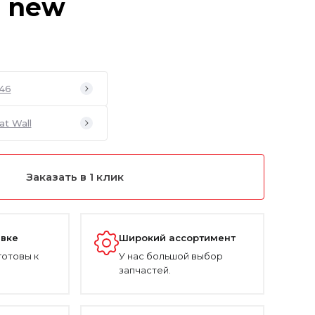
3 new
46
at Wall
Заказать в 1 клик
авке
Широкий ассортимент
готовы к
У нас большой выбор
запчастей.