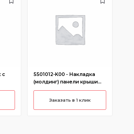
 с
5501012-K00 - Накладка
413
(молдинг) панели крыши
зад
правый короткий hover
кр
(черный)
Заказать в 1 клик