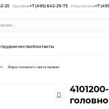
62-25
+7 (495) 642-29-73
+7 (49
Грузовые
Спецтехника
отрудничество
Контакты
00
Фара головного света правая
4101200
головно