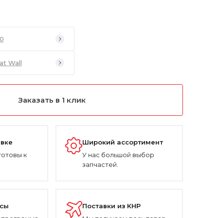
0
at Wall
Заказать в 1 клик
авке
Широкий ассортимент
готовы к
У нас большой выбор
запчастей.
усы
Поставки из КНР