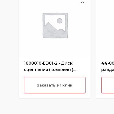
1600010-ED01-2 - Диск
44-00
сцепления (комплект)
разда
ведомый,нажимной hover
(дизе
h6 (дизель)
Заказать в 1 клик