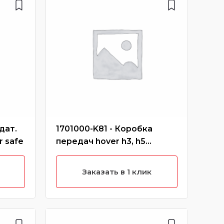
дат.
1701000-K81 - Коробка
900
r safe
передач hover h3, h5
hov
(новый салон)
Заказать в 1 клик