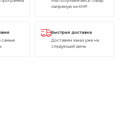
 программа
Мы получаем весь товар
напрямую из КНР.
овия
Быстрая доставка
 самые
Доставим заказ уже на
.
следующий день.