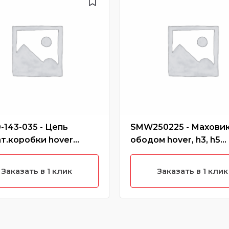
-143-035 - Цепь
SMW250225 - Маховик
т.коробки hover
ободом hover, h3, h5
ль), safe
(бензин)
Заказать в 1 клик
Заказать в 1 клик