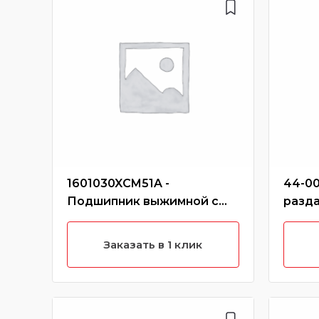
1601030XCM51A -
44-00
Подшипник выжимной с
разд
муфтой hover h6 (дизель)
hover
Заказать в 1 клик