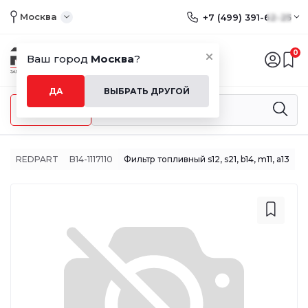
Москва
+7 (499) 391-62-25
0
Ваш город
Москва
?
ДА
ВЫБРАТЬ ДРУГОЙ
Меню
REDPART
B14-1117110
Фильтр топливный s12, s21, b14, m11, a13