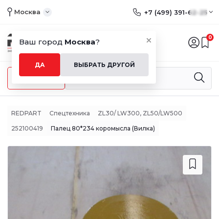
Москва
+7 (499) 391-62-25
0
Ваш город
Москва
?
ДА
ВЫБРАТЬ ДРУГОЙ
Меню
REDPART
Спецтехника
ZL30/ LW300, ZL50/LW500
252100419
Палец 80*234 коромысла (Вилка)