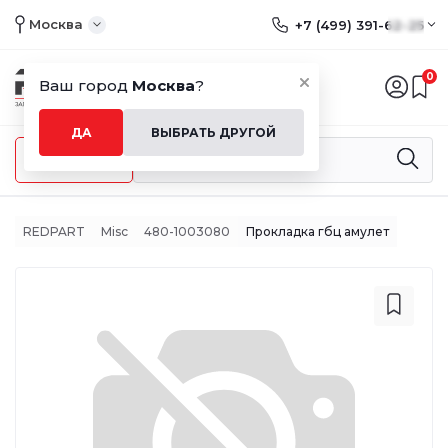
Москва
+7 (499) 391-62-25
0
Ваш город
Москва
?
ДА
ВЫБРАТЬ ДРУГОЙ
Меню
REDPART
Misc
480-1003080
Прокладка гбц амулет