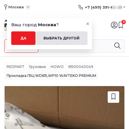
Москва
+7 (499) 391-62-25
0
Ваш город
Москва
?
ДА
ВЫБРАТЬ ДРУГОЙ
Меню
REDPART
Грузовые
HOWO
61500040049
Прокладка ГБЦ WD615,WP10 WAYTEKO PREMIUM