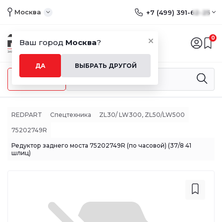
Москва
+7 (499) 391-62-25
0
Ваш город
Москва
?
ДА
ВЫБРАТЬ ДРУГОЙ
Меню
REDPART
Спецтехника
ZL30/ LW300, ZL50/LW500
75202749R
Редуктор заднего моста 75202749R (по часовой) (37/8 41
шлиц)