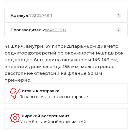
Артикул:
75202749R
Производитель:
WAYTEKO
41 шлич. внутри ;37 гипоид.пара;46см диаметр
редуктора;отверстий по окружности 14шт;дырок
под кардан 6шт, длина окружности 145-146 см,
внешний диам фланца 155 мм, межцетровое
расстояние отвертсий на фланце 50 мм
примерно
Готовы к отправке
Товары всегда готовы к отправке.
Широкий ассортимент
У нас большой выбор запчастей.