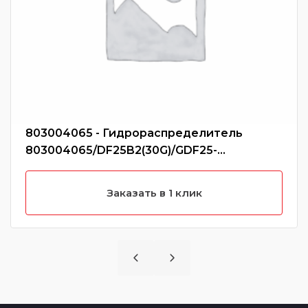
803004065 - Гидрораспределитель
803004065/DF25B2(30G)/GDF25-
16/DF25B2/5002035
Заказать в 1 клик