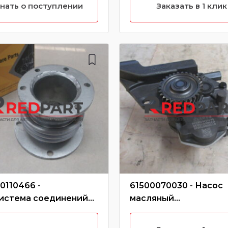
нать о поступлении
Заказать в 1 клик
0110466 -
61500070030 - Насос
истема соединений
масляный
енсационных труб
WD10/61500070030/6
00110466
070033