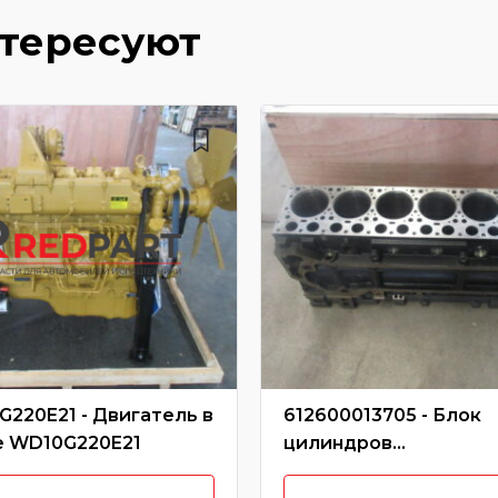
нтересуют
220E21 - Двигатель в
612600013705 - Блок
е WD10G220E21
цилиндров
WD10/612600013705