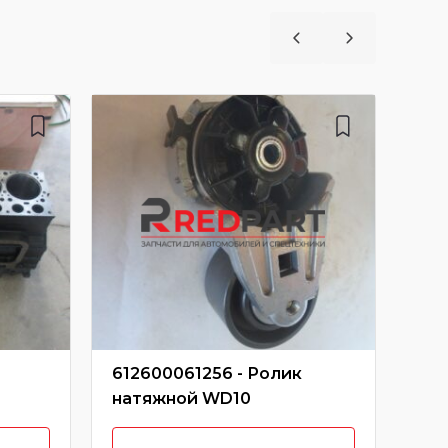
612600061256 - Ролик
612
натяжной WD10
во
KW2