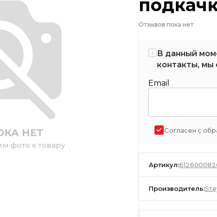
подкачк
Отзывов пока нет
В данный мом
контакты, мы 
Email
Согласен с обр
ОКА НЕТ
им фото к товару
Артикул:
612600082
Производитель:
Ste