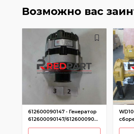
Возможно вас заи
612600090147 - Генератор
WD10G
612600090147/61260009050
сбор
6/SP101895/P-C03-4001 (Без