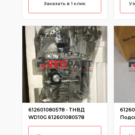
характеристики)
Заказать в 1 клик
Уз
612601080578 - ТНВД
61260
WD10G 612601080578
Подс
комп
6126