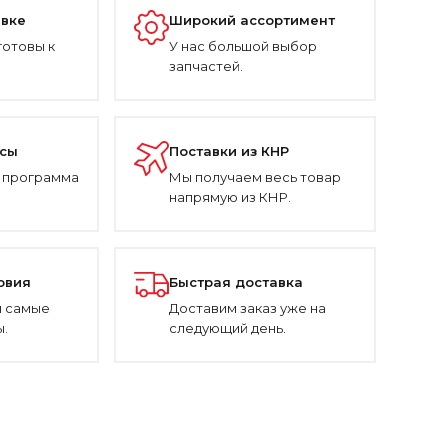
авке
Широкий ассортимент
готовы к
У нас большой выбор
запчастей.
усы
Поставки из КНР
 программа
Мы получаем весь товар
напрямую из КНР.
овия
Быстрая доставка
 самые
Доставим заказ уже на
.
следующий день.