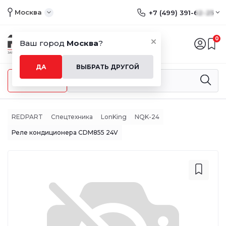
Москва
+7 (499) 391-62-25
0
Ваш город
Москва
?
ДА
ВЫБРАТЬ ДРУГОЙ
Меню
REDPART
Спецтехника
LonKing
NQK-24
Реле кондиционера CDM855 24V