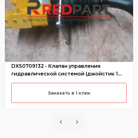
DXS0709132 - Клапан управления
гидравлической системой (джойстик 1
рукоятки) CDM855 DXS
0709132,12C0994,12C0233,D
Заказать в 1 клик