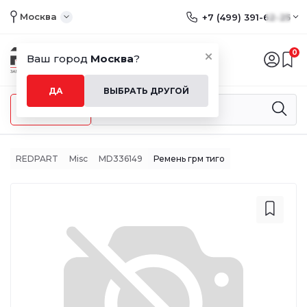
Москва
+7 (499) 391-62-25
0
Ваш город
Москва
?
ДА
ВЫБРАТЬ ДРУГОЙ
Меню
REDPART
Misc
MD336149
Ремень грм тиго