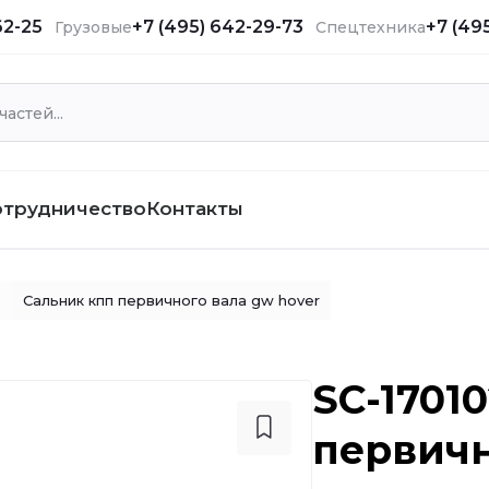
62-25
+7 (495) 642-29-73
+7 (49
Грузовые
Спецтехника
отрудничество
Контакты
3
Сальник кпп первичного вала gw hover
SC-1701
первичн