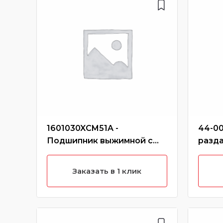
1601030XCM51A -
44-00
Подшипник выжимной с
разд
муфтой hover h6 (дизель)
hover
Заказать в 1 клик