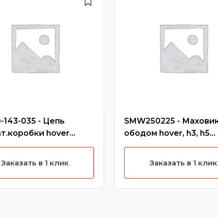
-143-035 - Цепь
SMW250225 - Маховик
т.коробки hover
ободом hover, h3, h5
ль), safe
(бензин)
Заказать в 1 клик
Заказать в 1 клик