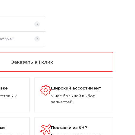
at Wall
Заказать в 1 клик
авке
Широкий ассортимент
готовы к
У нас большой выбор
запчастей.
усы
Поставки из КНР