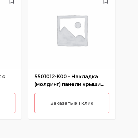
 с
5501012-K00 - Накладка
413
(молдинг) панели крыши
зад
правый короткий hover
кр
(черный)
Заказать в 1 клик