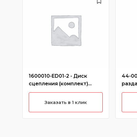
1600010-ED01-2 - Диск
44-00
сцепления (комплект)
разда
ведомый,нажимной hover
(дизе
h6 (дизель)
Заказать в 1 клик