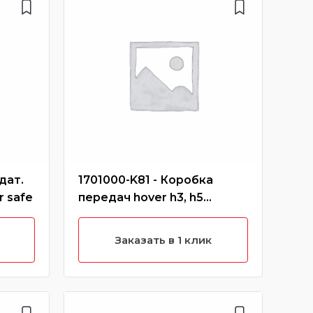
дат.
1701000-K81 - Коробка
900
r safe
передач hover h3, h5
hov
(новый салон)
Заказать в 1 клик