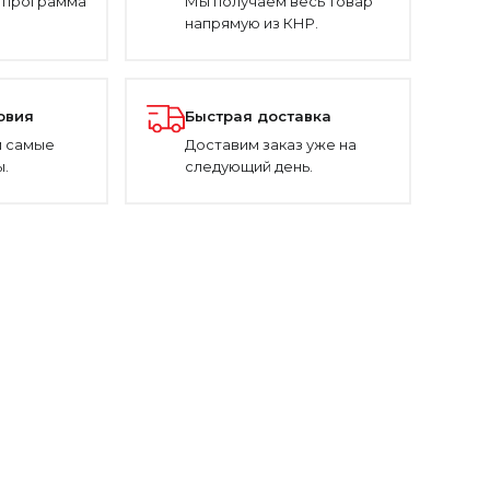
 программа
Мы получаем весь товар
напрямую из КНР.
овия
Быстрая доставка
 самые
Доставим заказ уже на
.
следующий день.