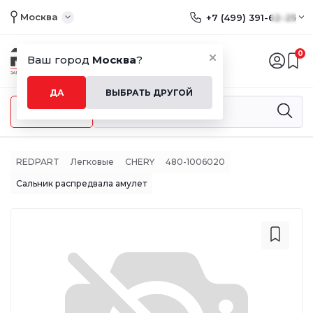
Москва
+7 (499) 391-62-25
0
Ваш город
Москва
?
ДА
ВЫБРАТЬ ДРУГОЙ
Меню
REDPART
Легковые
CHERY
480-1006020
Сальник распредвала амулет