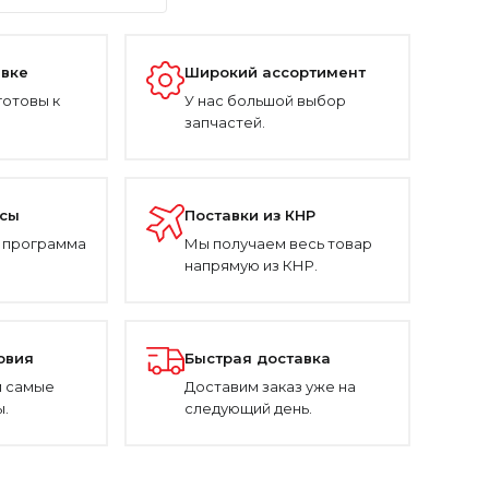
авке
Широкий ассортимент
готовы к
У нас большой выбор
запчастей.
усы
Поставки из КНР
 программа
Мы получаем весь товар
напрямую из КНР.
овия
Быстрая доставка
 самые
Доставим заказ уже на
.
следующий день.