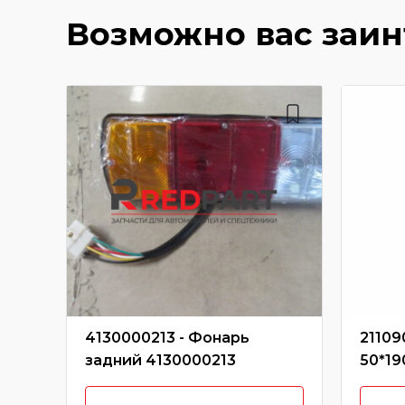
Возможно вас заи
4130000213 - Фонарь
21109
задний 4130000213
50*19
3/40