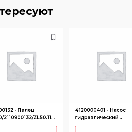
нтересуют
00132 - Палец
4120000401 - Насос
0/2110900132/ZL50.11A.
гидравлический
43000321
CBGJ3100A SDLG 933/