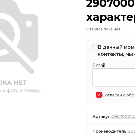
29070001
характе
Отзывов пока нет
В данный мом
контакты, мы 
Email
ОКА НЕТ
им фото к товару
Согласен с обр
Артикул:
290700012
Производитель:
SD