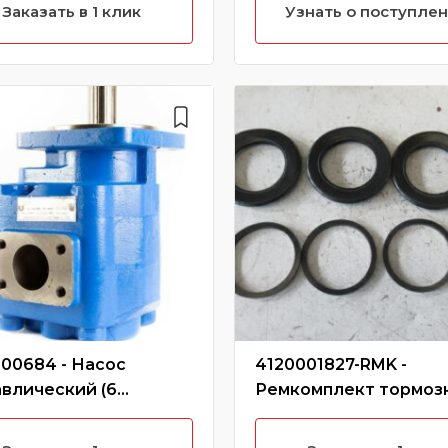
933L/SDLG 936/SDLG 
Заказать в 1 клик
Узнать о поступле
00684 - Насос
4120001827-RMK -
влический (6
Ремкомплект тормоз
ов)
суппорта LG918 (полук
3166/4120000684/JHP
4120001827-RMK