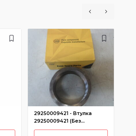
29250009421 - Втулка
ZL4
29250009421 (Без
тра
SDLG
характеристики)
ZL4