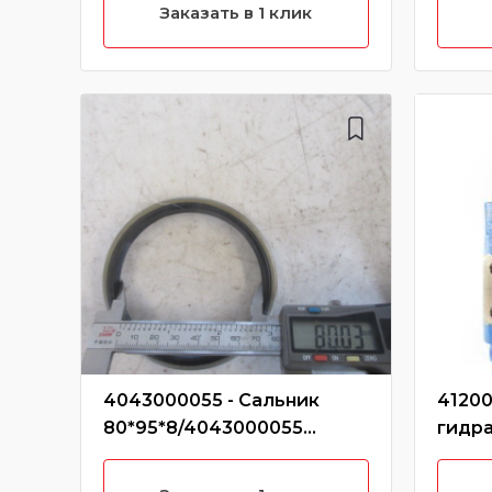
Заказать в 1 клик
4043000055 - Сальник
41200
80*95*8/4043000055
гидра
сочленения ковша со
шлиц
стрелой (Без
CBGJ