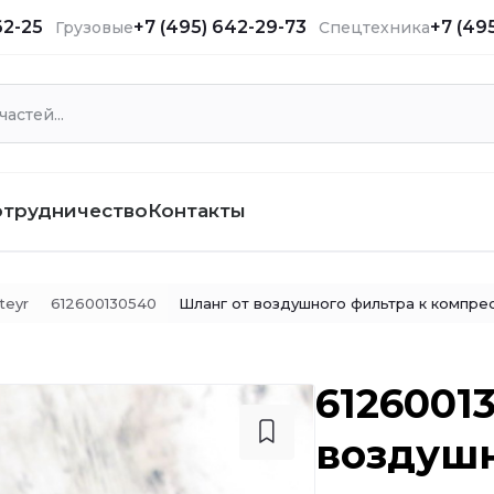
62-25
+7 (495) 642-29-73
+7 (49
Грузовые
Спецтехника
отрудничество
Контакты
teyr
612600130540
Шланг от воздушного фильтра к компре
6126001
воздушн