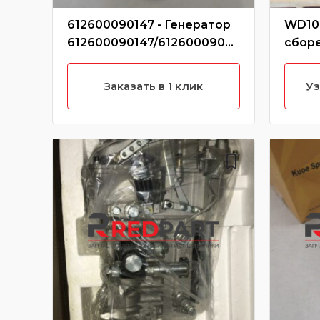
612600090147 - Генератор
WD10G
612600090147/61260009050
сбор
6/SP101895/P-C03-4001 (Без
характеристики)
Заказать в 1 клик
Уз