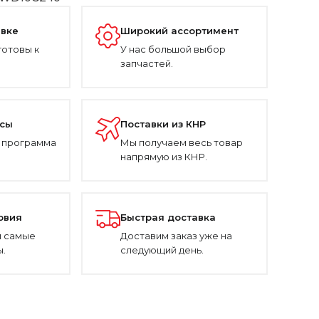
авке
Широкий ассортимент
готовы к
У нас большой выбор
запчастей.
усы
Поставки из КНР
 программа
Мы получаем весь товар
напрямую из КНР.
овия
Быстрая доставка
 самые
Доставим заказ уже на
.
следующий день.