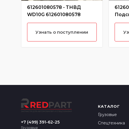
612601080578 - ТНВД
61260
WD10G 612601080578
Подс
комп
6126
Узнать о поступлении
Уз
КАТАЛОГ
Грузовые
+7 (499) 391-62-25
Спецтехника
Грузовые