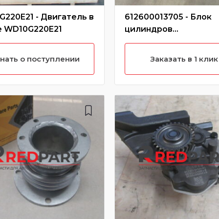
220E21 - Двигатель в
612600013705 - Блок
е WD10G220E21
цилиндров
WD10/612600013705
нать о поступлении
Заказать в 1 клик