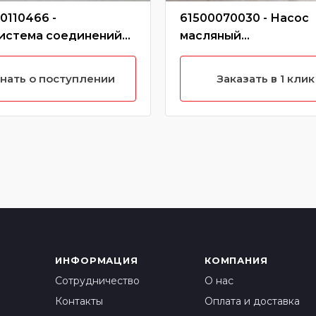
0110466 -
61500070030 - Насос
истема соединений
масляный
енсационных труб
WD10/61500070030/6
00110466
070033
нать о поступлении
Заказать в 1 клик
ИНФОРМАЦИЯ
КОМПАНИЯ
Сотрудничество
О нас
Контакты
Оплата и доставка