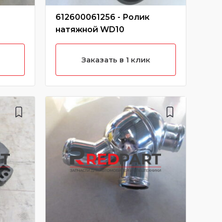
612600061256 - Ролик
612
натяжной WD10
во
KW2
000
Заказать в 1 клик
хар