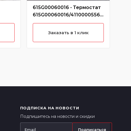
615G00060016 - Термостат
612
615G00060016/41100005560
Ту
12600
85
612
Заказать в 1 клик
ПОДПИСКА НА НОВОСТИ
Подпишитесь на новости и скидки
Подписаться