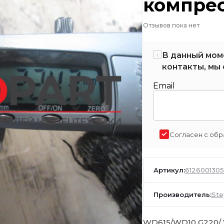
компре
Отзывов пока нет
В данный мом
контакты, мы 
Email
Согласен с обр
Артикул:
612600130
Производитель:
Ste
WD615/WD10 G220/