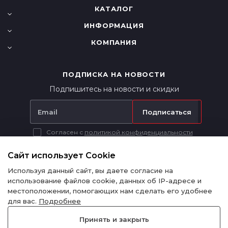
КАТАЛОГ
ИНФОРМАЦИЯ
КОМПАНИЯ
ПОДПИСКА НА НОВОСТИ
Подпишитесь на новости и скидки
Подписаться
Согласен с
политикой конфиденциальности
Вся представленная на сайте информация носит исключительно
информационный характер и ни при каких условиях не является
Сайт использует Cookie
публичной офертой в соответствии с п. 2 ст. 437 ГК РФ.
Используя данный сайт, вы даете согласие на
использование файлов cookie, данных об IP-адресе и
местоположении, помогающих нам сделать его удобнее
для вас.
Подробнее
Политика конфиденциальности
Принять и закрыть
© 2015-2024 - RedPart - Запчасти для китайских автомобилей и