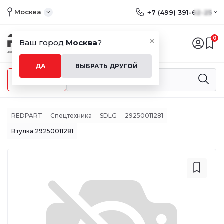
Москва
+7 (499) 391-62-25
0
Ваш город
Москва
?
ДА
ВЫБРАТЬ ДРУГОЙ
Меню
REDPART
Спецтехника
SDLG
29250011281
Втулка 29250011281