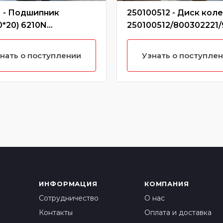
 - Подшипник
250100512 - Диск кол
0*20) 6210N
250100512/800302221
ковый КПП SDLG,
36/Z3G.2.1
50,4735026 (Без
нать о поступлении
Узнать о поступле
ктеристики)
ИНФОРМАЦИЯ
КОМПАНИЯ
Сотрудничество
О нас
Контакты
Оплата и доставка