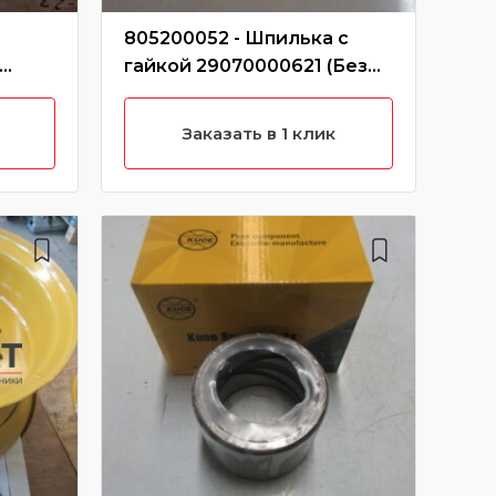
805200052 - Шпилька с
800
гайкой 29070000621 (Без
тор
характеристики)
(К
Без
Заказать в 1 клик