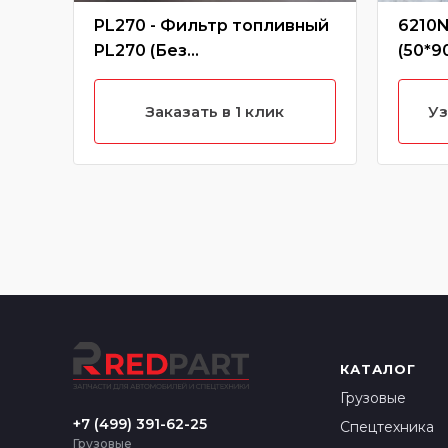
PL270 - Фильтр топливный
6210N
PL270 (Без
(50*9
характеристики)
шари
ZL40/
Заказать в 1 клик
Уз
хара
КАТАЛОГ
Грузовые
+7 (499) 391-62-25
Спецтехника
Грузовые