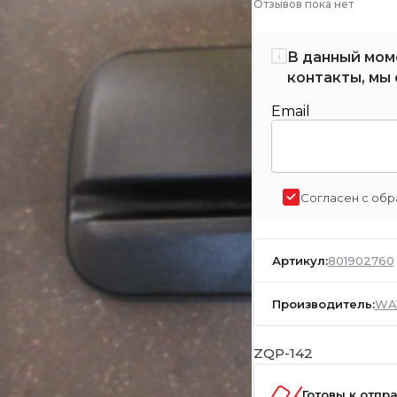
Отзывов пока нет
В данный мом
контакты, мы 
Email
Согласен с обр
Артикул:
801902760
Производитель:
WA
ZQP-142
Готовы к отпр