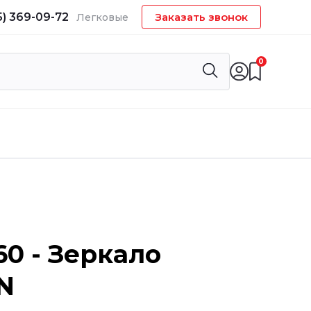
5) 369-09-72
Заказать звонок
Легковые
0
60 - Зеркало
N