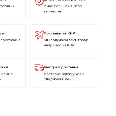
готовы к
У нас большой выбор
запчастей.
усы
Поставки из КНР
 программа
Мы получаем весь товар
напрямую из КНР.
овия
Быстрая доставка
 самые
Доставим заказ уже на
.
следующий день.