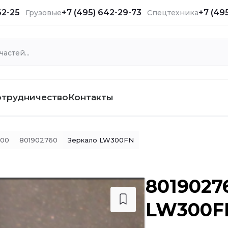
62-25
+7 (495) 642-29-73
+7 (49
Грузовые
Спецтехника
отрудничество
Контакты
500
801902760
Зеркало LW300FN
8019027
LW300F