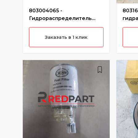
803004065 -
80316
Гидрораспределитель
гидр
803004065/DF25B2(30G)/G
560*1
DF25-16/DF25B2/5002035
Заказать в 1 клик