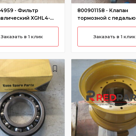
4959 - Фильтр
800901158 - Клапан
авлический XGHL4-
тормозной с педалью
00/803164959
800901158/SLZD-
3514002/252900949 (
Заказать в 1 клик
Заказать в 1 клик
характеристики)