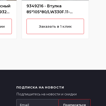
есный
9349216 - Втулка
803
/93276
85*105*80/LW330F.11-
гид
2/250900248/9349216 (Без
(32
характеристики)
803
нии
Заказать в 1 клик
700
ПОДПИСКА НА НОВОСТИ
Подпишитесь на новости и скидки
Подписаться