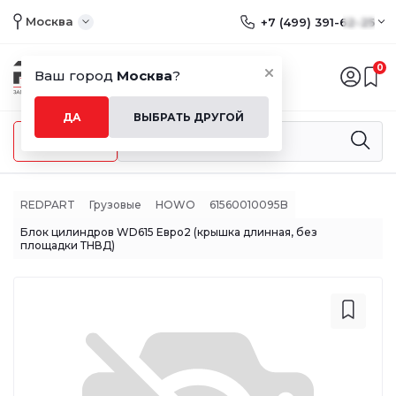
Москва
+7 (499) 391-62-25
0
Ваш город
Москва
?
ДА
ВЫБРАТЬ ДРУГОЙ
Меню
REDPART
Грузовые
HOWO
61560010095B
Блок цилиндров WD615 Евро2 (крышка длинная, без
площадки ТНВД)