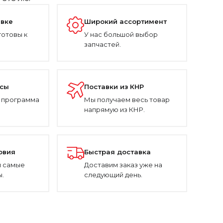
авке
Широкий ассортимент
готовы к
У нас большой выбор
запчастей.
усы
Поставки из КНР
 программа
Мы получаем весь товар
напрямую из КНР.
овия
Быстрая доставка
 самые
Доставим заказ уже на
.
следующий день.