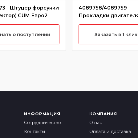
73 - Штуцер форсунки
4089758/4089759 -
ектор) CUM Евро2
Прокладки двигател
(полный комплект) L, I
QSL (Без характерист
нать о поступлении
Заказать в 1 клик
ИНФОРМАЦИЯ
КОМПАНИЯ
Сотрудничество
О нас
Контакты
Оплата и доставка