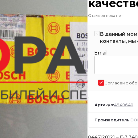
качеств
Отзывов пока нет
В данный мом
контакты, мы 
Email
Согласен с обр
Артикул:
4940640
Производитель:
DO
0445120121 – Е-3 340-