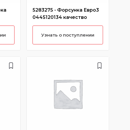
ока
5283275 - Форсунка Евро3
16Z
0445120134 качество
сц
ез
нии
Узнать о поступлении