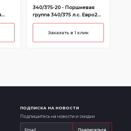
340/375-20 - Поршневая
397
я
группа 340/375 л.с. Евро2
340
SLe,
ISLe HUATAI
ики)
Заказать в 1 клик
ПОДПИСКА НА НОВОСТИ
Подпишитесь на новости и скидки
Подписаться