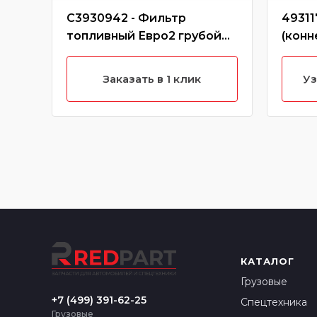
C3930942 - Фильтр
49311
топливный Евро2 грубой
(конн
очистки FS1280
C3930942/FS1280 (Без
Заказать в 1 клик
Уз
характеристики)
КАТАЛОГ
Грузовые
+7 (499) 391-62-25
Спецтехника
Грузовые