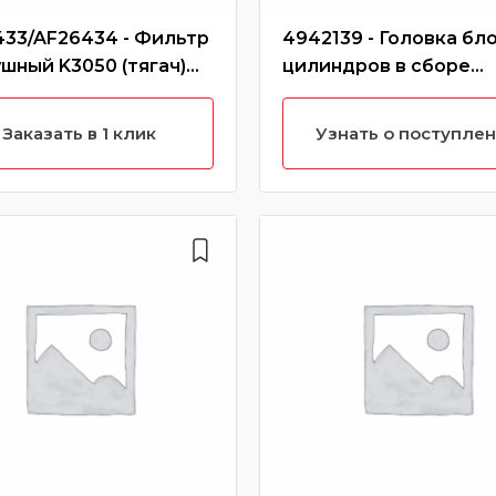
433/AF26434 - Фильтр
4942139 - Головка бл
шный K3050 (тягач)
цилиндров в сборе
0 Х3000
340/375 Евро3 ISLe (Б
характеристики)
Заказать в 1 клик
Узнать о поступле