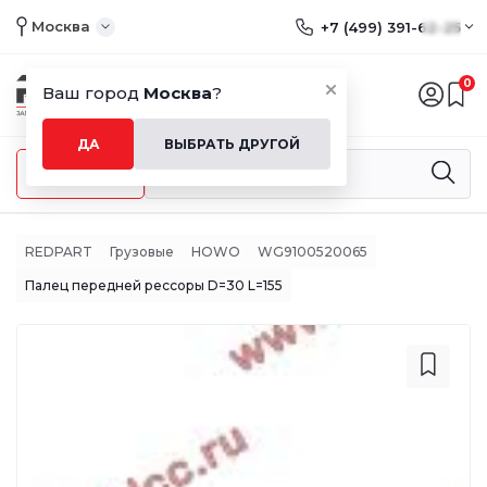
Москва
+7 (499) 391-62-25
0
Ваш город
Москва
?
ДА
ВЫБРАТЬ ДРУГОЙ
Меню
REDPART
Грузовые
HOWO
WG9100520065
Палец передней рессоры D=30 L=155