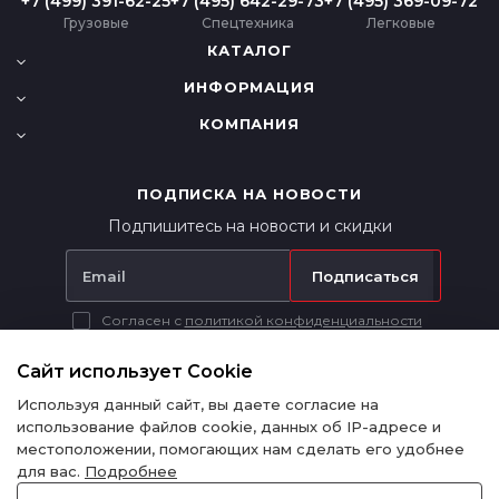
+7 (499) 391-62-25
+7 (495) 642-29-73
+7 (495) 369-09-72
Грузовые
Спецтехника
Легковые
КАТАЛОГ
ИНФОРМАЦИЯ
КОМПАНИЯ
ПОДПИСКА НА НОВОСТИ
Подпишитесь на новости и скидки
Подписаться
Согласен с
политикой конфиденциальности
Вся представленная на сайте информация носит исключительно
информационный характер и ни при каких условиях не является
Сайт использует Cookie
публичной офертой в соответствии с п. 2 ст. 437 ГК РФ.
Используя данный сайт, вы даете согласие на
использование файлов cookie, данных об IP-адресе и
местоположении, помогающих нам сделать его удобнее
для вас.
Подробнее