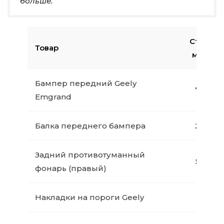
больше.
Стоимос
Товар
магази
Бампер передний Geely
7 999 р
Emgrand
Балка переднего бампера
2 999 р
Задний противотуманный
5 768 р
фонарь (правый)
Накладки на пороги Geely
1 299 р