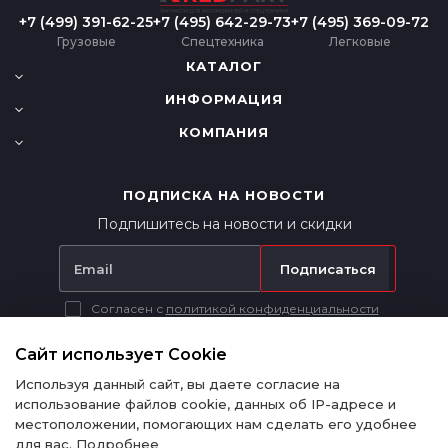
+7 (499) 391-62-25
+7 (495) 642-29-73
+7 (495) 369-09-72
Грузовые
Спецтехника
Легковые
КАТАЛОГ
ИНФОРМАЦИЯ
КОМПАНИЯ
ПОДПИСКА НА НОВОСТИ
Подпишитесь на новости и скидки
Подписаться
Согласен с
политикой конфиденциальности
Вся представленная на сайте информация носит исключительно
информационный характер и ни при каких условиях не является
Сайт использует Cookie
публичной офертой в соответствии с п. 2 ст. 437 ГК РФ.
Используя данный сайт, вы даете согласие на
использование файлов cookie, данных об IP-адресе и
местоположении, помогающих нам сделать его удобнее
для вас.
Подробнее