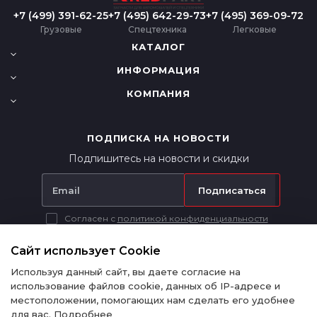
+7 (499) 391-62-25
+7 (495) 642-29-73
+7 (495) 369-09-72
Грузовые
Спецтехника
Легковые
КАТАЛОГ
ИНФОРМАЦИЯ
КОМПАНИЯ
ПОДПИСКА НА НОВОСТИ
Подпишитесь на новости и скидки
Подписаться
Согласен с
политикой конфиденциальности
Вся представленная на сайте информация носит исключительно
информационный характер и ни при каких условиях не является
Сайт использует Cookie
публичной офертой в соответствии с п. 2 ст. 437 ГК РФ.
Используя данный сайт, вы даете согласие на
использование файлов cookie, данных об IP-адресе и
местоположении, помогающих нам сделать его удобнее
для вас.
Подробнее