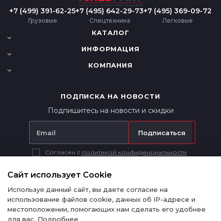
+7 (499) 391-62-25
+7 (495) 642-29-73
+7 (495) 369-09-72
Грузовые
Спецтехника
Легковые
КАТАЛОГ
ИНФОРМАЦИЯ
КОМПАНИЯ
ПОДПИСКА НА НОВОСТИ
Подпишитесь на новости и скидки
Подписаться
Согласен с
политикой конфиденциальности
Вся представленная на сайте информация носит исключительно
информационный характер и ни при каких условиях не является
Сайт использует Cookie
публичной офертой в соответствии с п. 2 ст. 437 ГК РФ.
Используя данный сайт, вы даете согласие на
использование файлов cookie, данных об IP-адресе и
местоположении, помогающих нам сделать его удобнее
для вас.
Подробнее