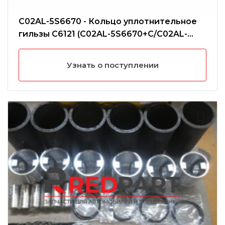
C02AL-5S6670 - Кольцо уплотнительное
гильзы С6121 (C02AL-5S6670+C/C02AL-
2W6134+A(3
Узнать о поступлении