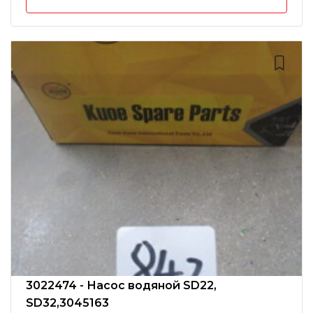
3022474 - Насос водяной SD22,
SD32,3045163