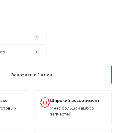
ntui
Заказать в 1 клик
авке
Широкий ассортимент
готовы к
У нас большой выбор
запчастей.