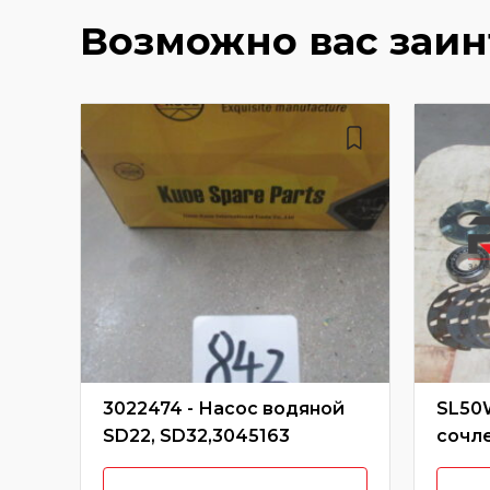
Возможно вас заи
3022474 - Насос водяной
SL50
SD22, SD32,3045163
сочл
SL50