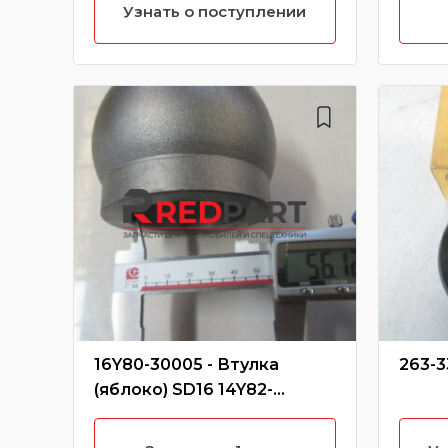
Узнать о поступлении
16Y80-30005 - Втулка
263-3
(яблоко) SD16 14Y82-
00001/16Y80-30005/16L80-
00009