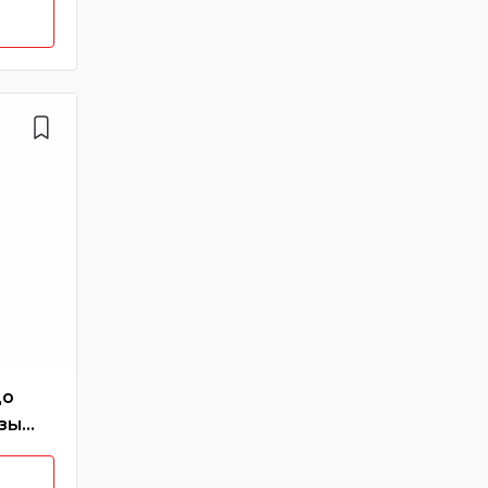
цо
зы