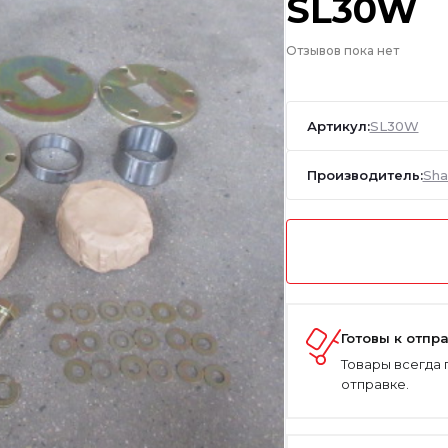
SL30W
Отзывов пока нет
Артикул:
SL30W
Производитель:
Sha
Готовы к отпр
Товары всегда 
отправке.