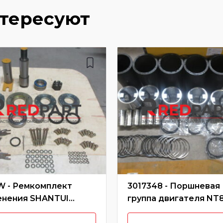
нтересуют
W - Ремкомплект
3017348 - Поршневая
енения SHANTUI
группа двигателя NT8
W
C280