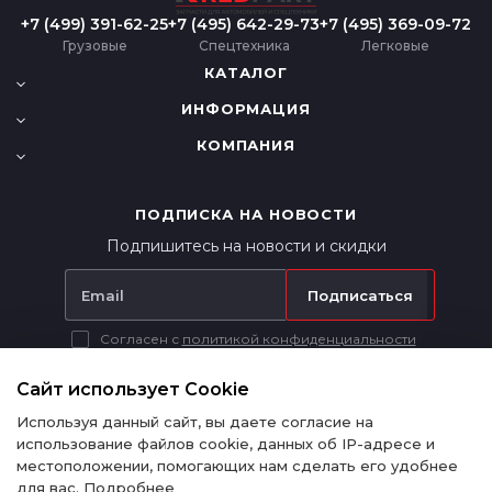
+7 (499) 391-62-25
+7 (495) 642-29-73
+7 (495) 369-09-72
Грузовые
Спецтехника
Легковые
КАТАЛОГ
ИНФОРМАЦИЯ
КОМПАНИЯ
ПОДПИСКА НА НОВОСТИ
Подпишитесь на новости и скидки
Подписаться
Согласен с
политикой конфиденциальности
Вся представленная на сайте информация носит исключительно
информационный характер и ни при каких условиях не является
Сайт использует Cookie
публичной офертой в соответствии с п. 2 ст. 437 ГК РФ.
Используя данный сайт, вы даете согласие на
использование файлов cookie, данных об IP-адресе и
местоположении, помогающих нам сделать его удобнее
для вас.
Подробнее