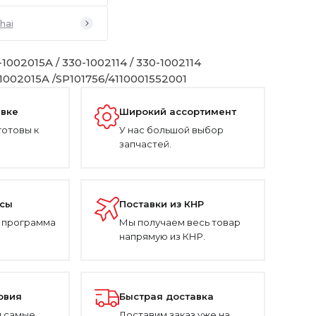
hai
1002015A / 330-1002114 / 330-1002114
1002015A /SP101756/4110001552001
авке
Широкий ассортимент
готовы к
У нас большой выбор
запчастей.
усы
Поставки из КНР
 программа
Мы получаем весь товар
напрямую из КНР.
овия
Быстрая доставка
 самые
Доставим заказ уже на