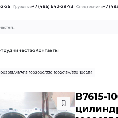
62-25
+7 (495) 642-29-73
+7 (49
Грузовые
Спецтехника
отрудничество
Контакты
002015A/B7615-1002000/330-1002015A/330-1002114
B7615-10
цилиндр