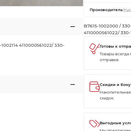
Производитель:
Yuc
B7615-1002000 / 330-
4110000561022/ 330-
0-1002114 4110000561022/ 330-
Готовы к отпр
Товары всегда 
отправке.
Скидки и бон
Накопительная
скидок.
Выгодные усл
Мы предлагаем