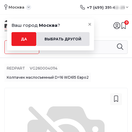
Москва
+7 (499) 391-62-25
0
Ваш город
Москва
?
ДА
ВЫБРАТЬ ДРУГОЙ
Меню
REDPART
VG2600040114
Колпачек маслосъемный D=16 WD615 Евро2