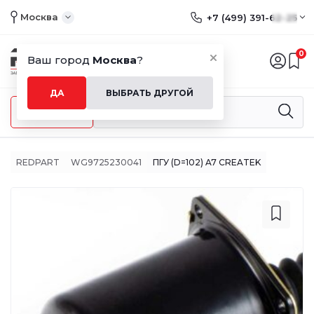
Москва
+7 (499) 391-62-25
0
Ваш город
Москва
?
ДА
ВЫБРАТЬ ДРУГОЙ
Меню
REDPART
WG9725230041
ПГУ (D=102) A7 CREATEK