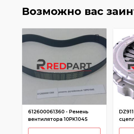
Возможно вас заи
612600061360 - Ремень
DZ911
вентилятора 10PK1045
сцеп
лепес