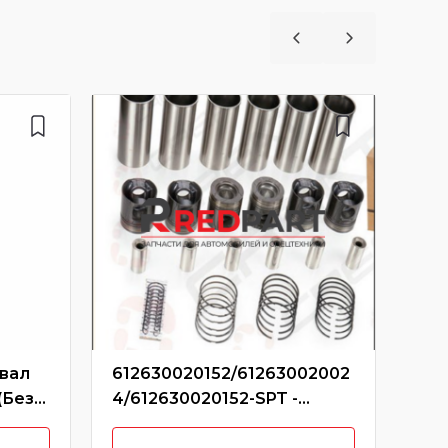
нвал
612630020152/61263002002
612
(Без
4/612630020152-SPT -
10P
Поршневая группа WP12
CR