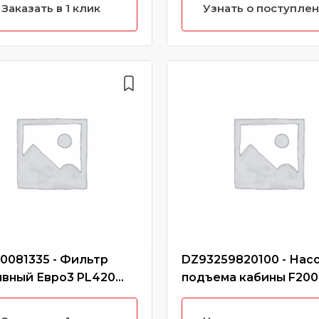
ом) (Без
Заказать в 1 клик
Узнать о поступле
ктеристики)
0081335 - Фильтр
DZ93259820100 - Нас
ивный Евро3 PL420
подъема кабины F200
й очистки (Без
F3000 CREATEK (Без
ктеристики)
характеристики)