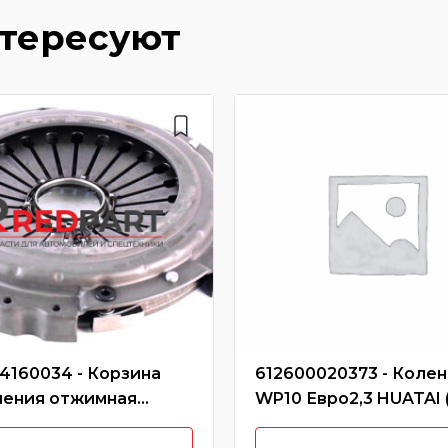
нтересуют
4160034 - Корзина
612600020373 - Коле
ления отжимная
WP10 Евро2,3 HUATAI 
тковая 430 (с
характеристики)