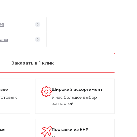
95
anxi
Заказать в 1 клик
авке
Широкий ассортимент
готовы к
У нас большой выбор
запчастей.
усы
Поставки из КНР