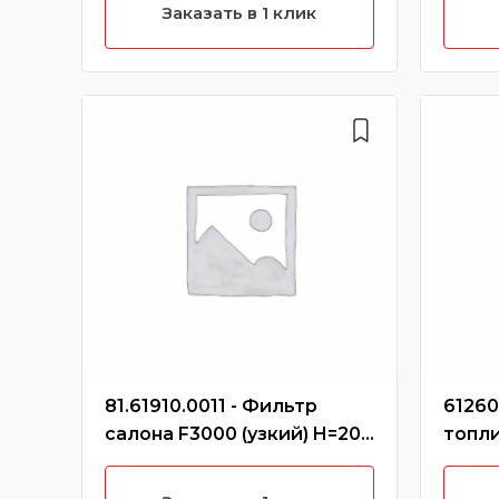
кольц
Заказать в 1 клик
хара
81.61910.0011 - Фильтр
61260
салона F3000 (узкий) H=20
топл
мм (Без характеристики)
грубо
хара