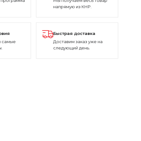
 программа
Мы получаем весь товар
напрямую из КНР.
овия
Быстрая доставка
 самые
Доставим заказ уже на
.
следующий день.