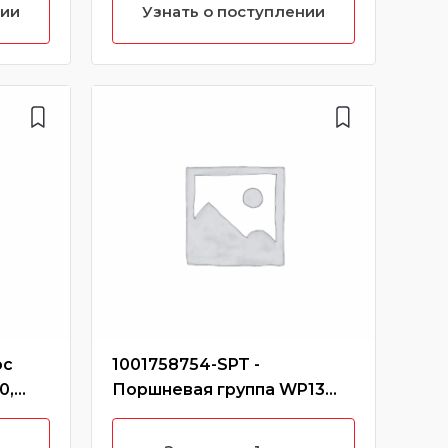
Евро3,4,5 CREATEK (Без
нии
Узнать о поступлении
характеристики)
ос
1001758754-SPT -
81.
0,
Поршневая группа WP13
тор
CREATEK (Без
пер
характеристики)
Z=2