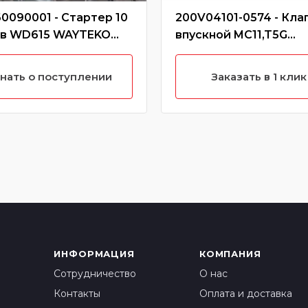
0090001 - Стартер 10
200V04101-0574 - Кла
ев WD615 WAYTEKO
впускной MC11,T5G
IUM
CREATEK
нать о поступлении
Заказать в 1 клик
ИНФОРМАЦИЯ
КОМПАНИЯ
Сотрудничество
О нас
Контакты
Оплата и доставка