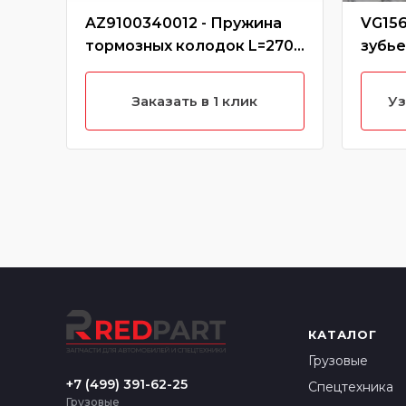
AZ9100340012 - Пружина
VG156
тормозных колодок L=270
зубь
задняя
PREM
Заказать в 1 клик
Уз
КАТАЛОГ
Грузовые
+7 (499) 391-62-25
Спецтехника
Грузовые