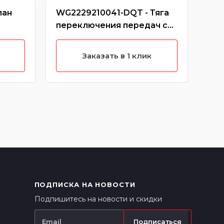
пан
WG2229210041-DQT - Тяга
190
переключения передач с
148
наконечником большим
РСМ
(Без характеристики)
Заказать в 1 клик
ПОДПИСКА НА НОВОСТИ
Подпишитесь на новости и скидки
Подписаться