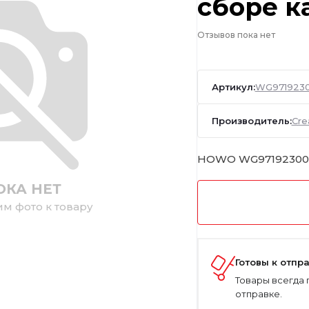
сборе к
Отзывов пока нет
Артикул:
WG9719230
Производитель:
Cre
HOWO WG97192300
ОКА НЕТ
им фото к товару
Готовы к отпр
Товары всегда 
отправке.