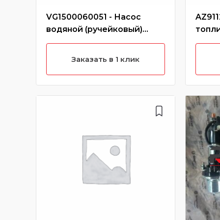
VG1500060051 - Насос
AZ911
водяной (ручейковый)
топли
WD615 Евро3 (Без
ключа
характеристики)
Заказать в 1 клик