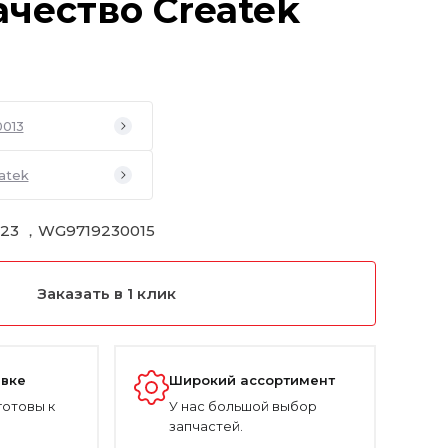
ачество Createk
013
atek
23 ，WG9719230015
Заказать в 1 клик
авке
Широкий ассортимент
готовы к
У нас большой выбор
запчастей.