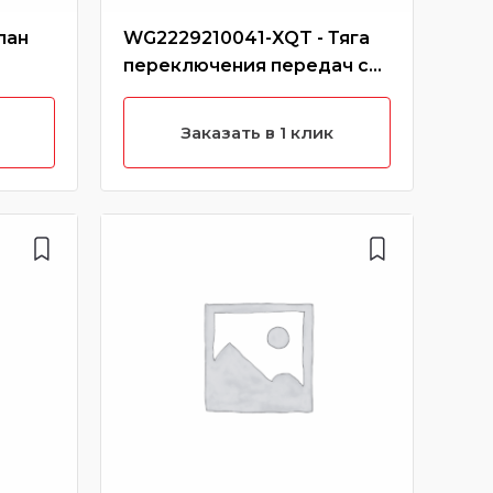
пан
WG2229210041-XQT - Тяга
WG9
переключения передач с
пер
наконечником маленьким
ОЕМ
(Без характеристики)
Заказать в 1 клик