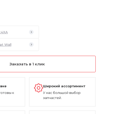
24XA
at Wall
Заказать в 1 клик
авке
Широкий ассортимент
готовы к
У нас большой выбор
запчастей.