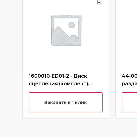
1600010-ED01-2 - Диск
44-00
сцепления (комплект)
разда
ведомый,нажимной hover
(дизе
h6 (дизель)
Заказать в 1 клик