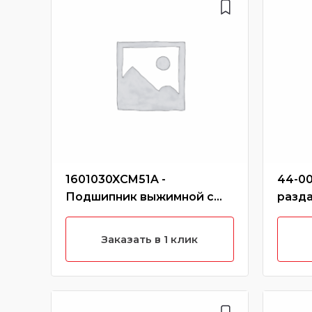
1601030XCM51A -
44-00
Подшипник выжимной с
разд
муфтой hover h6 (дизель)
hover
Заказать в 1 клик