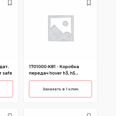
дат.
1701000-K81 - Коробка
900
r safe
передач hover h3, h5
hov
(новый салон)
Заказать в 1 клик