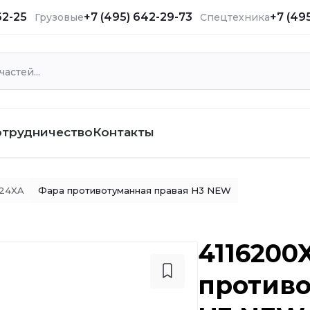
62-25
+7 (495) 642-29-73
+7 (49
Грузовые
Спецтехника
отрудничество
Контакты
K24XA
Фара противотуманная правая H3 NEW
4116200
противо