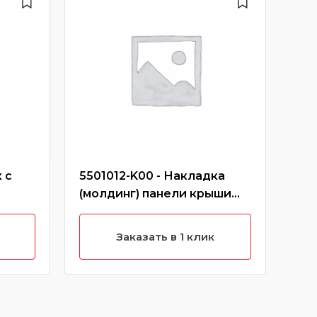
 с
5501012-K00 - Накладка
413
(молдинг) панели крыши
зад
правый короткий hover
кр
(черный)
Заказать в 1 клик