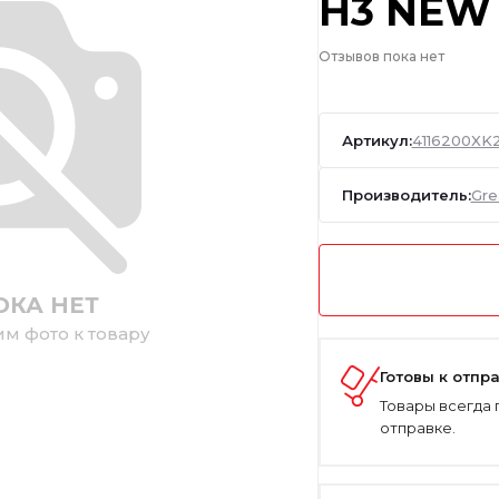
H3 NEW
Отзывов пока нет
Артикул:
4116200XK
Производитель:
Gre
ОКА НЕТ
им фото к товару
Готовы к отпр
Товары всегда 
отправке.