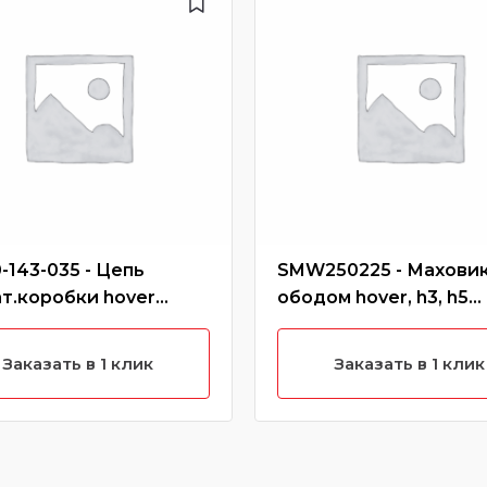
-143-035 - Цепь
SMW250225 - Маховик
т.коробки hover
ободом hover, h3, h5
ль), safe
(бензин)
Заказать в 1 клик
Заказать в 1 клик