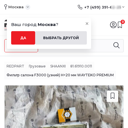
Москва
+7 (499) 391-62-25
0
Ваш город
Москва
?
ДА
ВЫБРАТЬ ДРУГОЙ
Меню
REDPART
Грузовые
SHAANXI
81.61910.0011
Фильтр салона F3000 (узкий) H=20 мм WAYTEKO PREMIUM