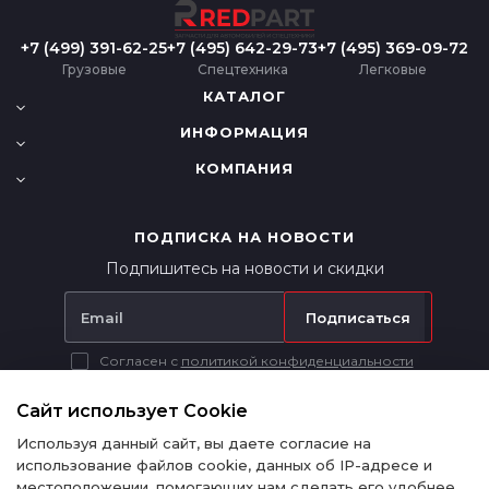
+7 (499) 391-62-25
+7 (495) 642-29-73
+7 (495) 369-09-72
Грузовые
Спецтехника
Легковые
КАТАЛОГ
ИНФОРМАЦИЯ
КОМПАНИЯ
ПОДПИСКА НА НОВОСТИ
Подпишитесь на новости и скидки
Подписаться
Согласен с
политикой конфиденциальности
Вся представленная на сайте информация носит исключительно
информационный характер и ни при каких условиях не является
Сайт использует Cookie
публичной офертой в соответствии с п. 2 ст. 437 ГК РФ.
Используя данный сайт, вы даете согласие на
использование файлов cookie, данных об IP-адресе и
местоположении, помогающих нам сделать его удобнее