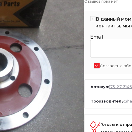
Отзывов пока нет
В данный мом
контакты, мы 
Email
Согласен с обр
Артикул:
175-27-314
Производитель:
Sha
Готовы к отпр