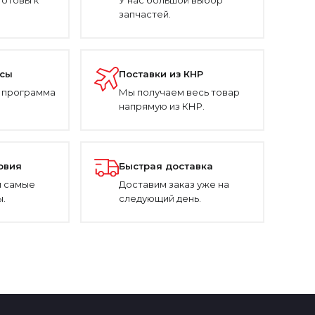
готовы к
У нас большой выбор
запчастей.
усы
Поставки из КНР
 программа
Мы получаем весь товар
напрямую из КНР.
овия
Быстрая доставка
 самые
Доставим заказ уже на
.
следующий день.