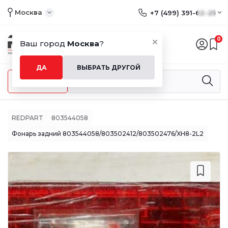
Москва
+7 (499) 391-62-25
0
Ваш город
Москва
?
ДА
ВЫБРАТЬ ДРУГОЙ
Меню
REDPART
803544058
Фонарь задний 803544058/803502412/803502476/XH8-2L2