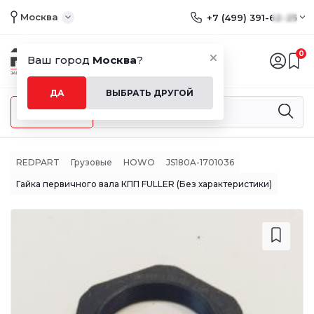
Москва
+7 (499) 391-62-25
0
Ваш город
Москва
?
ДА
ВЫБРАТЬ ДРУГОЙ
Меню
REDPART
Грузовые
HOWO
JS180A-1701036
Гайка первичного вала КПП FULLER (Без характеристики)