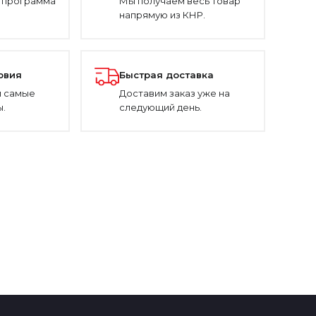
 программа
Мы получаем весь товар
напрямую из КНР.
овия
Быстрая доставка
 самые
Доставим заказ уже на
.
следующий день.