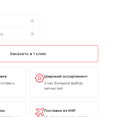
ry
Заказать в 1 клик
авке
Широкий ассортимент
готовы к
У нас большой выбор
запчастей.
усы
Поставки из КНР