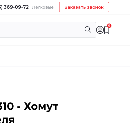
5) 369-09-72
Заказать звонок
Легковые
0
310 - Хомут
еля