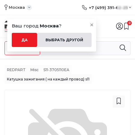
Москва
+7 (499) 391-62-25
0
Ваш город
Москва
?
ДА
ВЫБРАТЬ ДРУГОЙ
Меню
REDPART
Misc
S11-3705110EA
Катушка зажигания ( на каждый провод) s11