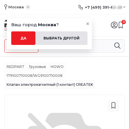
Москва
+7 (499) 391-62-25
0
Ваш город
Москва
?
ДА
ВЫБРАТЬ ДРУГОЙ
Меню
REDPART
Грузовые
HOWO
179100710008/WG9100710008
Клапан электромагнитный (1 контакт) CREATEK