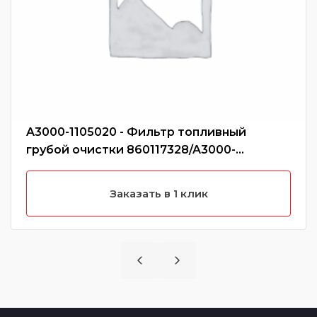
A3000-1105020 - Фильтр топливный
грубой очистки 860117328/A3000-
1105020/CX0712A/860115054/CX0709A
Заказать в 1 клик