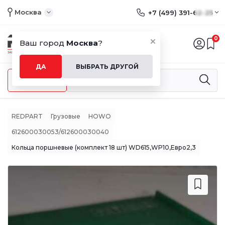
Москва
+7 (499) 391-62-25
0
Ваш город
Москва
?
ДА
ВЫБРАТЬ ДРУГОЙ
Меню
REDPART
Грузовые
HOWO
612600030053/612600030040
Кольца поршневые (комплект 18 шт) WD615,WP10,Евро2,3