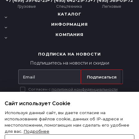
+7 (499) 391-62-25
+7 (495) 642-29-73
+7 (495) 369-09-72
Грузовые
Спецтехника
Легковые
КАТАЛОГ
ИНФОРМАЦИЯ
КОМПАНИЯ
ПОДПИСКА НА НОВОСТИ
Подпишитесь на новости и скидки
Подписаться
Согласен с
политикой конфиденциальности
Вся представленная на сайте информация носит исключительно
информационный характер и ни при каких условиях не является
Сайт использует Cookie
публичной офертой в соответствии с п. 2 ст. 437 ГК РФ.
Используя данный сайт, вы даете согласие на
использование файлов cookie, данных об IP-адресе и
местоположении, помогающих нам сделать его удобнее
для вас.
Подробнее