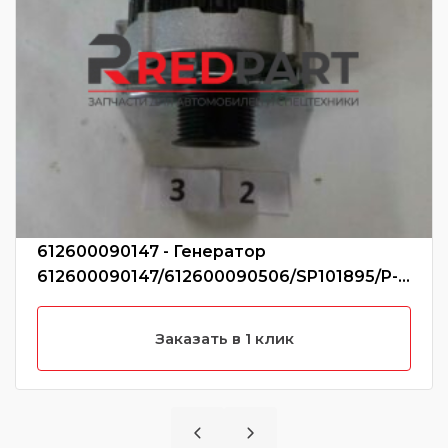
612600090147 - Генератор
612600090147/612600090506/SP101895/P-
C03-4001 (Без характеристики)
Заказать в 1 клик