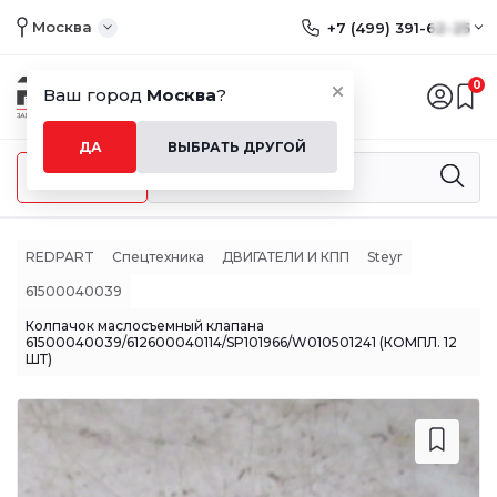
Москва
+7 (499) 391-62-25
0
Ваш город
Москва
?
ДА
ВЫБРАТЬ ДРУГОЙ
Меню
REDPART
Спецтехника
ДВИГАТЕЛИ И КПП
Steyr
61500040039
Колпачок маслосъемный клапана
61500040039/612600040114/SP101966/W010501241 (КОМПЛ. 12
ШТ)