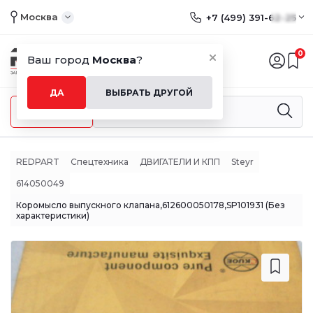
Москва
+7 (499) 391-62-25
0
Ваш город
Москва
?
ДА
ВЫБРАТЬ ДРУГОЙ
Меню
REDPART
Спецтехника
ДВИГАТЕЛИ И КПП
Steyr
614050049
Коромысло выпускного клапана,612600050178,SP101931 (Без
характеристики)