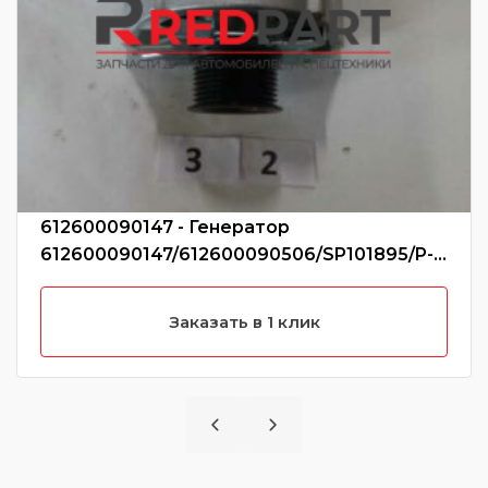
612600090147 - Генератор
612600090147/612600090506/SP101895/P-
C03-4001 (Без характеристики)
Заказать в 1 клик